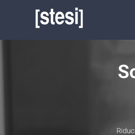
S
Riduci