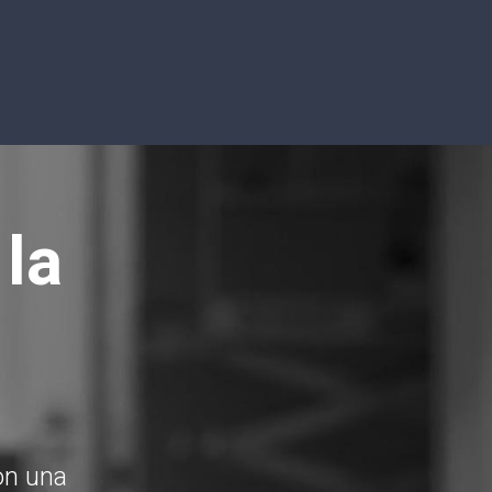
la
con una