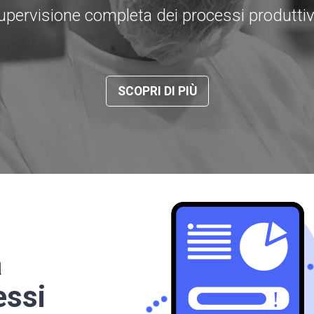
upervisione completa dei processi produttiv
SCOPRI DI PIÙ
a
essi